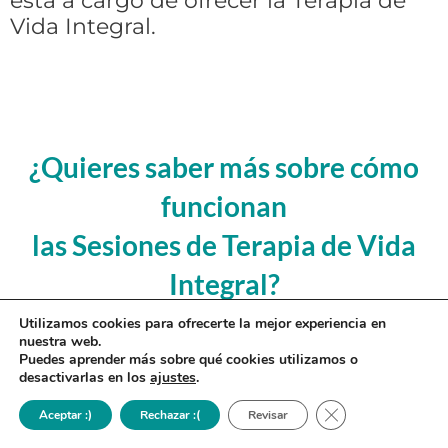
está a cargo de ofrecer la Terapia de
Vida Integral.
¿Quieres saber más sobre cómo
funcionan
las Sesiones de Terapia de Vida
Integral?
Utilizamos cookies para ofrecerte la mejor experiencia en
nuestra web.
Puedes aprender más sobre qué cookies utilizamos o
Si es así, pincha en el botón de abajo
desactivarlas en los
ajustes
.
para acceder al whatsapp de una
Cerrar el banner 
Aceptar :)
Rechazar :(
Revisar