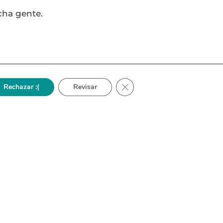
cha gente.
esa tener la experiencia
Cerrar el banner de cookies R
Rechazar :(
Revisar
app a Montse (de mi