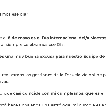
ramos ese día?
e el
8 de mayo es el Día internacional del/a Maestra
ral siempre celebramos ese Día.
es una muy buena excusa para nuestro Equipo de 
realizamos las gestiones de la Escuela vía online 
ivas.
 porque
casi coincide con mi cumpleaños, que es el
ó hace unos años una astróloga, mi cumple es a v