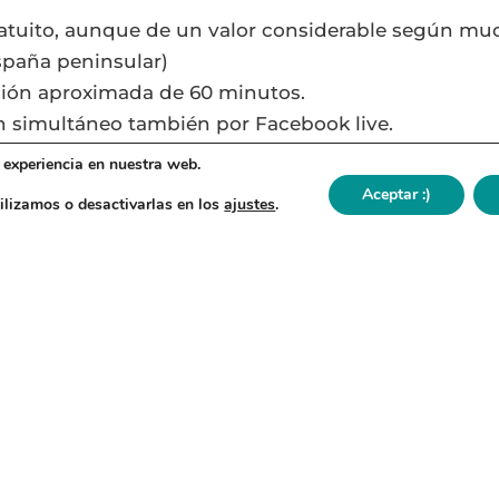
atuito, aunque de un valor considerable según mu
España peninsular)
ción aproximada de 60 minutos.
n simultáneo también por Facebook live.
 experiencia en nuestra web.
por aquí el link con el recordatorio, por si te inter
Aceptar :)
ilizamos o desactivarlas en los
ajustes
.
 con tu Alma y Espíritu.
Día,
lguna pregunta o duda, envía un mensaje por whats
7 396