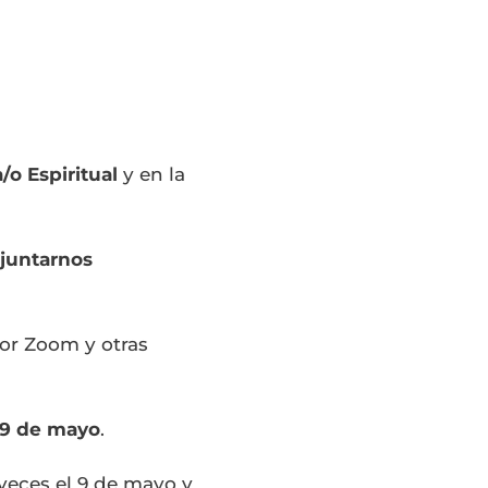
/o Espiritual
y en la
juntarnos
por Zoom y otras
 9 de mayo
.
eces el 9 de mayo y