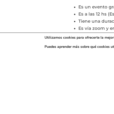
Es un evento gr
Es a las 12 hs (
Tiene una dura
Es vía zoom y e
Utilizamos cookies para ofrecerte la mejor
En unos días, te envío 
Puedes aprender más sobre qué cookies ut
de conectar de verdad
Que tengas un Buen 
AnaM.
Posdata
: si tienes a
Equipo): (+34) 747 45