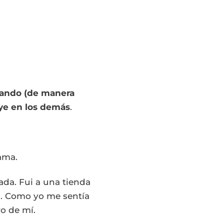
ando (de manera
ye en los demás
.
rama.
da. Fui a una tienda
. Como yo me sentía
ro de mí.