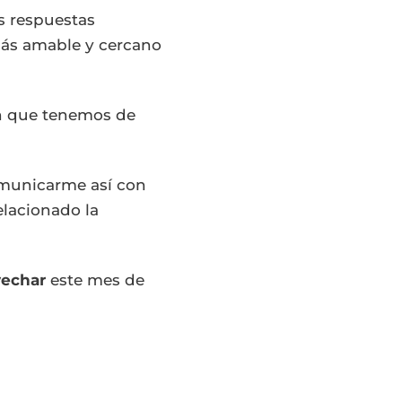
s respuestas
más amable y cercano
n que tenemos de
omunicarme así con
lacionado la
vechar
este mes de