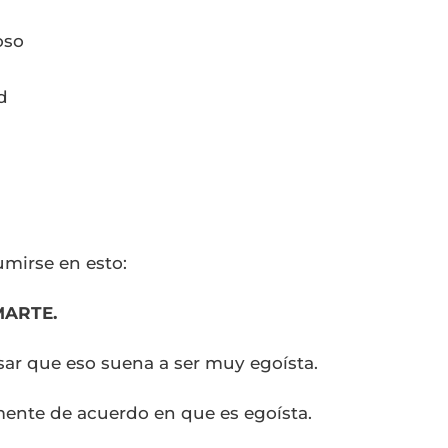
oso
d
mirse en esto:
MARTE.
ar que eso suena a ser muy egoísta.
lmente de acuerdo en que es egoísta.