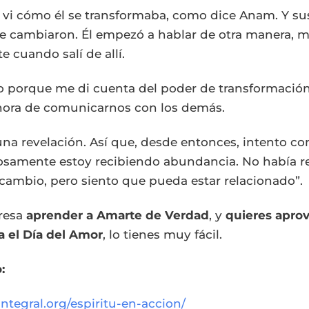
 vi cómo él se transformaba, como dice Anam. Y su
re cambiaron. Él empezó a hablar de otra manera, 
 cuando salí de allí.
 porque me di cuenta del poder de transformació
 hora de comunicarnos con los demás.
una revelación. Así que, desde entonces, intento c
osamente estoy recibiendo abundancia. No había re
cambio, pero siento que pueda estar relacionado”.
eresa
aprender a Amarte de Verdad
, y
quieres apro
a el Día del Amor
, lo tienes muy fácil.
o:
ntegral.org/espiritu-en-accion/