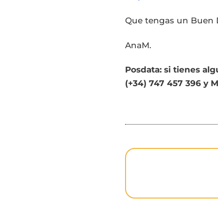
Que tengas un Buen 
AnaM.
Posdata: si tienes a
(+34) 747 457 396 y 