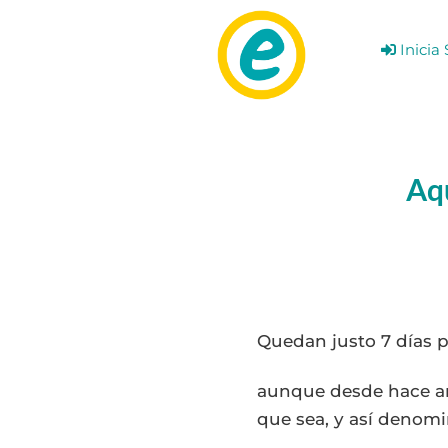
Ir
al
Inicia 
contenido
Aqu
Quedan justo 7 días p
aunque desde hace año
que sea, y así denom